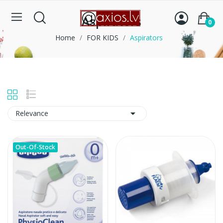
Aspirators
0
Home
FOR KIDS
Aspirators

Relevance
Out-Of-Stock