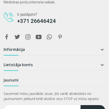
Medicīnas preču interneta veikals.
Ir jautājumi?
+371 26646424
Informācija

Lietotāja konts

Jaunumi
Saņemiet mūsu jaunākās ziņas. Jūs varāt atrakstities no
jaumumiem jebkurā brīdī atsūtot ziņu STOP uz mūsu epastu