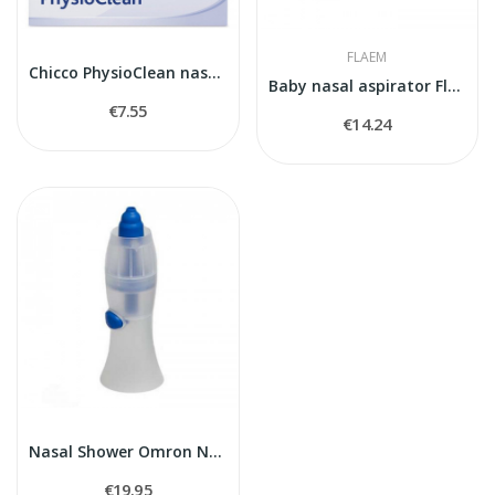
FLAEM
Chicco PhysioClean nasal aspirator
Baby nasal aspirator Flaem
€7.55
€14.24
Nasal Shower Omron NEB014
€19.95