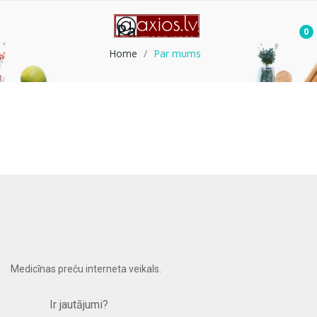
Par mums
0
Home
Par mums