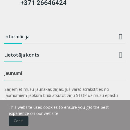
Medicīnas preču interneta veikals.
Ir jautājumi?
+371 26646424
Informācija

Lietotāja konts

Jaunumi
This website uses cookies to ensure you get the best
experience on our website
Saņemiet mūsu jaunākās ziņas. Jūs varāt atrakstities no
Got It!
jaumumiem jebkurā brīdī atsūtot ziņu STOP uz mūsu epastu