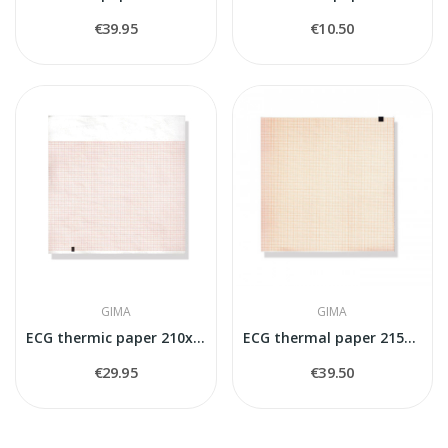
€39.95
€10.50
GIMA
GIMA
ECG thermic paper 210x295 250 sheets
ECG thermal paper 215x25 mm x m roll
€29.95
€39.50