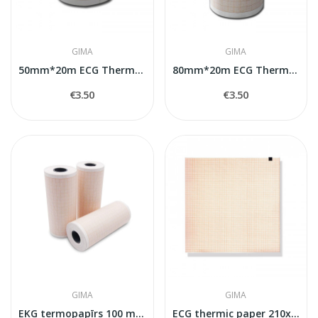
GIMA
GIMA
50mm*20m ECG Thermal paper
80mm*20m ECG Thermal paper
€3.50
€3.50
GIMA
GIMA
EKG termopapīrs 100 mm x 20 m ruļļi - oranža...
ECG thermic paper 210x295x150s MAC 1200