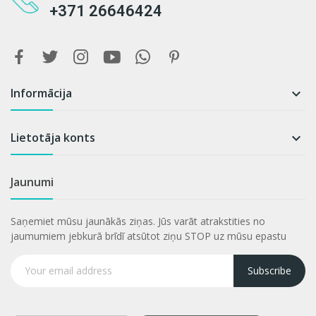
+371 26646424
Informācija

Lietotāja konts

Jaunumi
Saņemiet mūsu jaunākās ziņas. Jūs varāt atrakstities no
jaumumiem jebkurā brīdī atsūtot ziņu STOP uz mūsu epastu
Subscribe