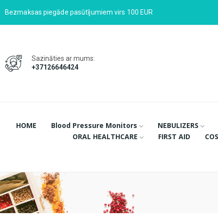
Bezmaksas piegāde pasūtījumiem virs 100 EUR
Sazināties ar mums:
+37126646424
HOME
Blood Pressure Monitors
NEBULIZERS
ORAL HEALTHCARE
FIRST AID
COS