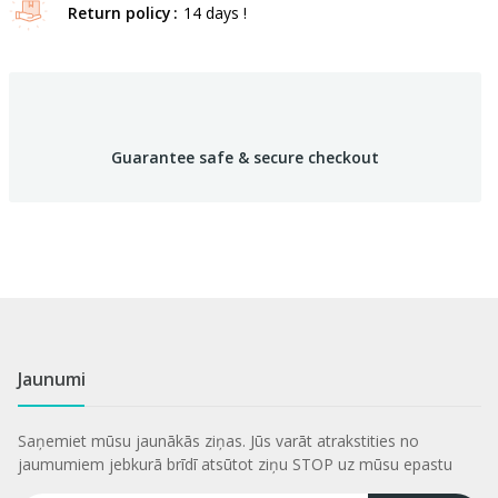
Return policy
14 days !
Guarantee safe & secure checkout
Jaunumi
Saņemiet mūsu jaunākās ziņas. Jūs varāt atrakstities no
jaumumiem jebkurā brīdī atsūtot ziņu STOP uz mūsu epastu