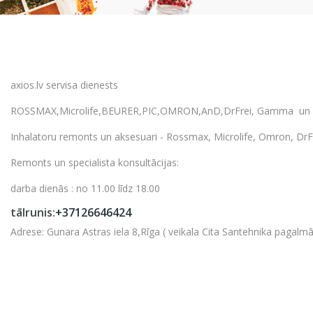
axios.lv servisa dienests
ROSSMAX,Microlife,BEURER,PIC,OMRON,AnD,DrFrei, Gamma un cit
Inhalatoru remonts un aksesuari - Rossmax, Microlife, Omron, Dr
Remonts un specialista konsultācijas:
darba dienās : no 11.00 līdz 18.00
tālrunis:
+37126646424
Adrese: Gunara Astras iela 8,Rīga ( veikala Cita Santehnika pagalmā)