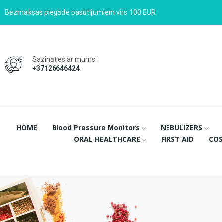
Bezmaksas piegāde pasūtījumiem virs 100 EUR
Sazināties ar mums:
+37126646424
HOME
Blood Pressure Monitors
NEBULIZERS
ORAL HEALTHCARE
FIRST AID
COS