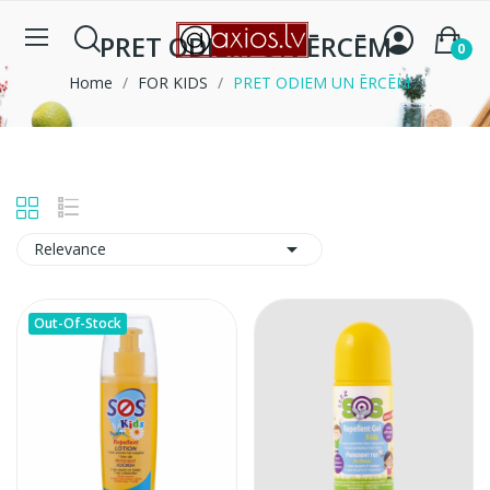
PRET ODIEM UN ĒRCĒM
0
Home
FOR KIDS
PRET ODIEM UN ĒRCĒM

Relevance
Out-Of-Stock