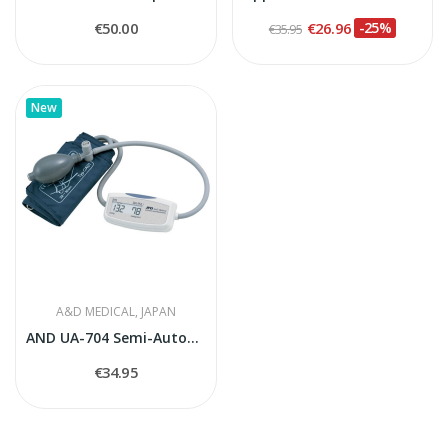
€50.00
€26.96
-25%
€35.95
New
A&D MEDICAL, JAPAN
AND UA-704 Semi-Automatic Blood Pressure Monitor
€34.95