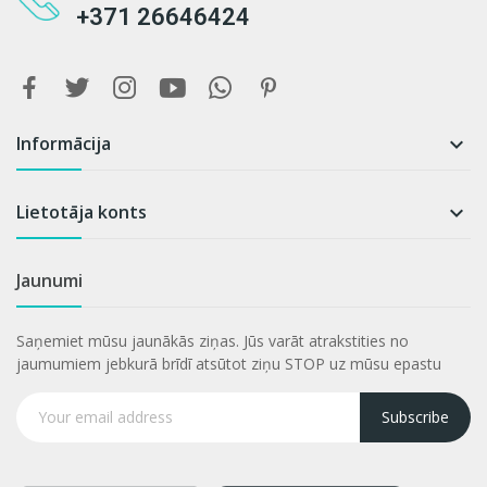
+371 26646424
Informācija

Lietotāja konts

Jaunumi
Saņemiet mūsu jaunākās ziņas. Jūs varāt atrakstities no
jaumumiem jebkurā brīdī atsūtot ziņu STOP uz mūsu epastu
Subscribe