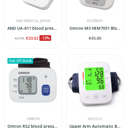
A&D MEDICAL, JAPAN
ROSSMAX
AND UA-611 blood pressure monitor
Omron M3 HEM7051 Blood Pressure Monitor...
€33.02
-13%
€45.00
€37.95
Out-Of-Stock
OMRON
AXIOS.LV
Omron RS2 blood pressure monitor
Upper Arm Automatic Blood Pressure Monitor...