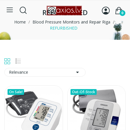
REFURBISHED
0
Home
Blood Pressure Monitors and Repair Riga
REFURBISHED

Relevance
On Sale!
Out-Of-Stock