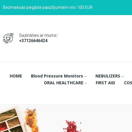
Bezmaksas piegāde pasūtījumiem virs 100 EUR
Sazināties ar mums:
+37126646424
HOME
Blood Pressure Monitors
NEBULIZERS
ORAL HEALTHCARE
FIRST AID
COS