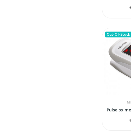
Out-Of-Stock
MI