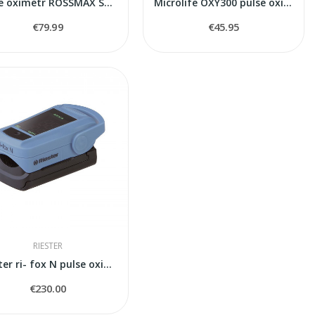
Pulse oximetr ROSSMAX SB200
Microlife OXY300 pulse oximeter
€79.99
€45.95
RIESTER
Riester ri- fox N pulse oximeter
€230.00