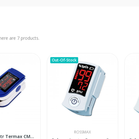
here are 7 products.
Out-Of-Stock
ROSSMAX
Pulse oximetr Termax CMS50D