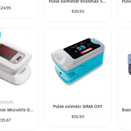
Pulse oximeter Rossmax SB100
€24.95
€39.95
CROLIFE
Pulse oximetr GIMA OXY
Pulse oximeter Microlife OXY200
€35.95
€35.67