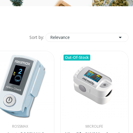

Relevance
Sort by:
Out-Of-Stock
ROSSMAX
MICROLIFE