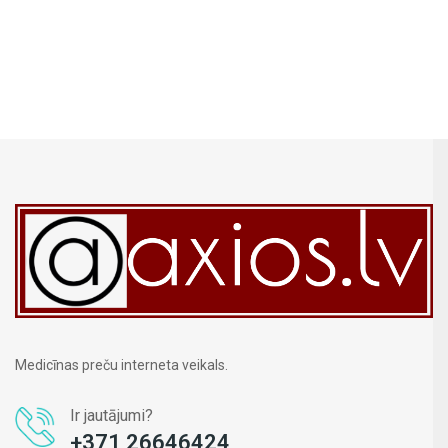
Medicīnas preču interneta veikals.
Ir jautājumi?
+371 26646424