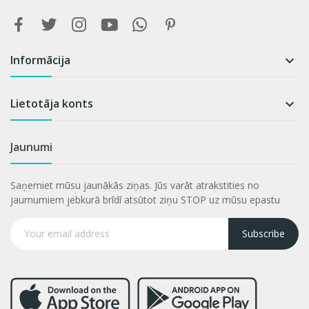
Informācija

Lietotāja konts

Jaunumi
Saņemiet mūsu jaunākās ziņas. Jūs varāt atrakstities no
jaumumiem jebkurā brīdī atsūtot ziņu STOP uz mūsu epastu
Subscribe