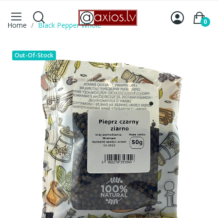
0
Home
Black Pepper Whole
Out-Of-Stock