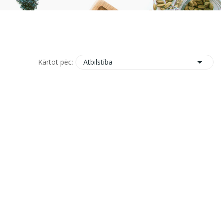

Atbilstība
Kārtot pēc: