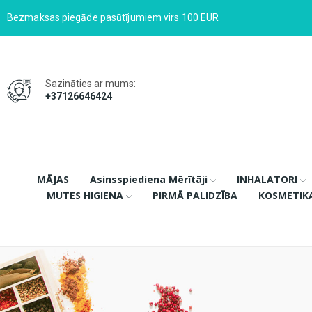
Bezmaksas piegāde pasūtījumiem virs 100 EUR
Sazināties ar mums:
+37126646424
MĀJAS
Asinsspiediena Mērītāji
INHALATORI
MUTES HIGIENA
PIRMĀ PALIDZĪBA
KOSMETIK