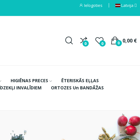
Ielogoties
Latvija
0,00 €
0
0
0
HIGIĒNAS PRECES
ĒTERISKĀS EĻĻAS
ĪDZEKĻI INVALĪDIEM
ORTOZES Un BANDĀŽAS