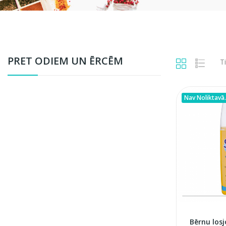
PRET ODIEM UN ĒRCĒM
Ti
Nav Noliktavā.
Bērnu los