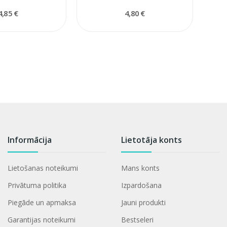
4,85 €
4,80 €
Informācija
Lietotāja konts
Lietošanas noteikumi
Mans konts
Privātuma politika
Izpardošana
Piegāde un apmaksa
Jauni produkti
Garantijas noteikumi
Bestseleri