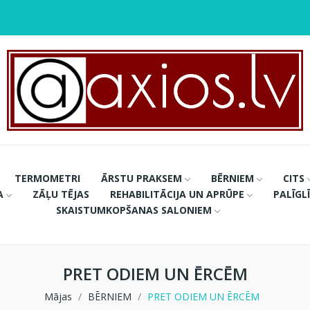
TERMOMETRI
ĀRSTU PRAKSEM
BĒRNIEM
CITS
A
ZĀĻU TĒJAS
REHABILITĀCIJA UN APRŪPE
PALĪGL
SKAISTUMKOPŠANAS SALONIEM
PRET ODIEM UN ĒRCĒM
Mājas
BĒRNIEM
PRET ODIEM UN ĒRCĒM