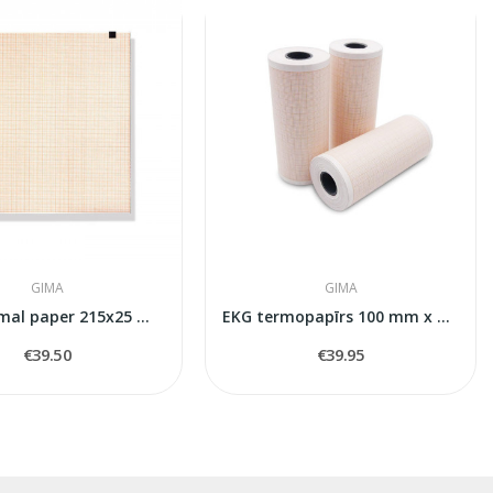
GIMA
GIMA
ECG thermal paper 215x25 mm x m roll
EKG termopapīrs 100 mm x 20 m ruļļi - oranža...
€39.50
€39.95