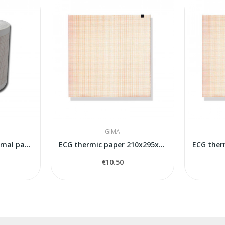
GIMA
50mm*20m ECG Thermal paper
ECG thermic paper 210x295x150s MAC 1200
€10.50