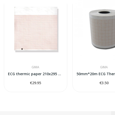
GIMA
GIMA
ECG thermic paper 210x295 250 sheets
€29.95
€3.50