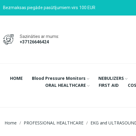
Bezmaksas piegāde pasūtījumiem virs 100 EUR
Sazināties ar mums:
+37126646424
HOME
Blood Pressure Monitors
NEBULIZERS
ORAL HEALTHCARE
FIRST AID
COS
Home
PROFESSIONAL HEALTHCARE
EKG and ULTRASOUN