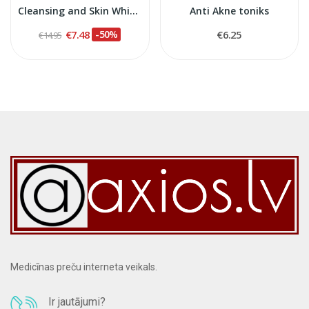
Cleansing and Skin Whitening Face Lotion, 100 ml
Anti Akne toniks
€7.48
-50%
€6.25
€14.95
Medicīnas preču interneta veikals.
Ir jautājumi?