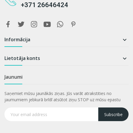
+371 26646424
Informācija

Lietotāja konts

Jaunumi
Saņemiet mūsu jaunākās ziņas. Jūs varāt atrakstities no
jaumumiem jebkurā brīdī atsūtot ziņu STOP uz mūsu epastu
Subscribe