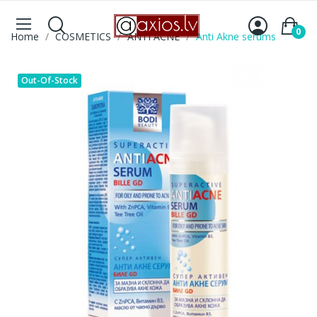
0
Home
COSMETICS
ANTI ACNE
Anti Akne serums
Out-Of-Stock