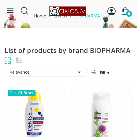
0
Home
Brands
BIOPHARMA
List of products by brand BIOPHARMA

Relevance
Filter
Out-Of-Stock