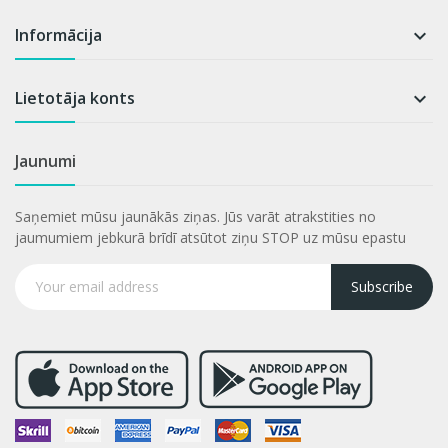
Informācija

Lietotāja konts

Jaunumi
Saņemiet mūsu jaunākās ziņas. Jūs varāt atrakstities no
jaumumiem jebkurā brīdī atsūtot ziņu STOP uz mūsu epastu
Subscribe