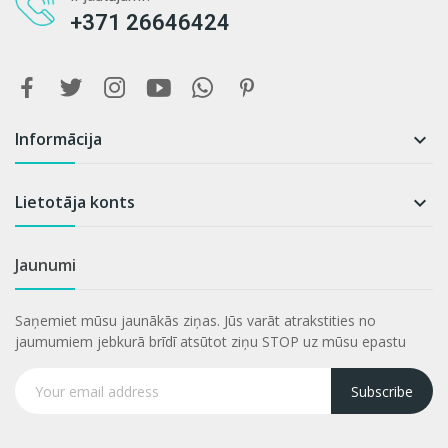
+371 26646424
Informācija

Lietotāja konts

Jaunumi
Saņemiet mūsu jaunākās ziņas. Jūs varāt atrakstities no
jaumumiem jebkurā brīdī atsūtot ziņu STOP uz mūsu epastu
Subscribe