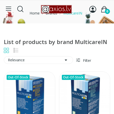
0
Home
Brands
MulticareIN
List of products by brand MulticareIN

Relevance
Filter
Out-Of-Stock
Out-Of-Stock