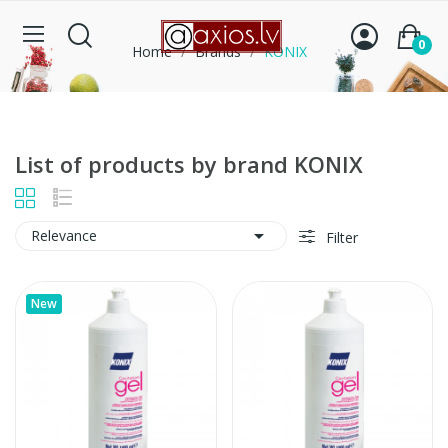
0
Home
Brands
KONIX
List of products by brand KONIX

Relevance
Filter
New