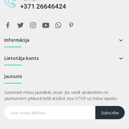
+371 26646424
Informācija

Lietotāja konts

Jaunumi
Saņemiet mūsu jaunākās ziņas. Jūs varāt atrakstities no
jaumumiem jebkurā brīdī atsūtot ziņu STOP uz mūsu epastu
Subscribe