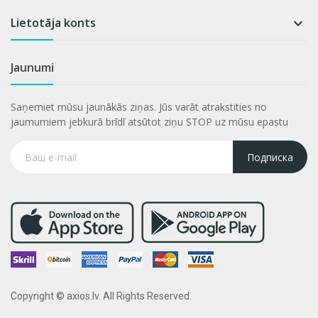
Lietotāja konts

Jaunumi
Saņemiet mūsu jaunākās ziņas. Jūs varāt atrakstities no
jaumumiem jebkurā brīdī atsūtot ziņu STOP uz mūsu epastu
Подписка
Copyright © axios.lv. All Rights Reserved.