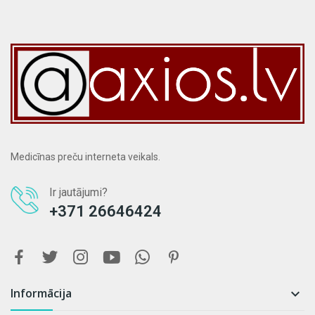
Medicīnas preču interneta veikals.
Ir jautājumi?
+371 26646424
Informācija
