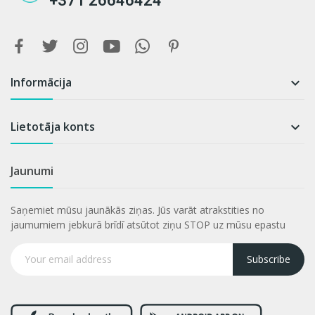
+371 26646424
Informācija

Lietotāja konts

Jaunumi
Saņemiet mūsu jaunākās ziņas. Jūs varāt atrakstities no
jaumumiem jebkurā brīdī atsūtot ziņu STOP uz mūsu epastu
Subscribe