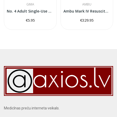
GIMA
AMBU
No. 4 Adult Single-Use Resuscitation Face Mask...
Ambu Mark IV Resuscitator Kit in Nylon Bag (Adult)
€5.95
€329.95
Medicīnas preču interneta veikals.