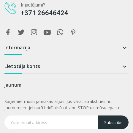
Ir jautājumi?
+371 26646424
Informācija

Lietotāja konts

Jaunumi
Saņemiet mūsu jaunākās ziņas. Jūs varāt atrakstities no
jaumumiem jebkurā brīdī atsūtot ziņu STOP uz mūsu epastu
Subscribe