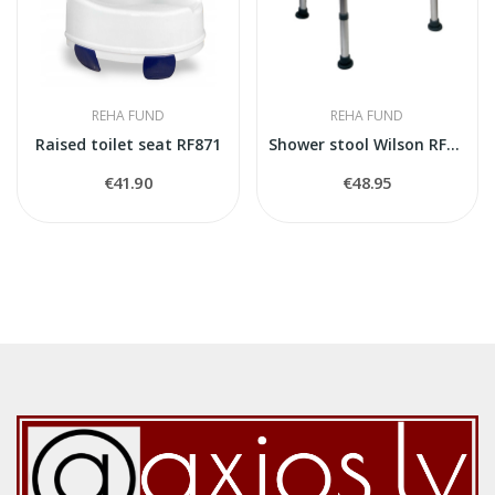
REHA FUND
REHA FUND
Raised toilet seat RF871
Shower stool Wilson RF811 with U-shape seat
€41.90
€48.95