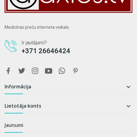
Medicīnas preču interneta veikals.
Ir jautājumi?
+371 26646424
Informācija

Lietotāja konts

Jaunumi