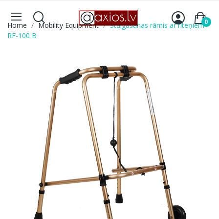
0
Home
Mobility Equipment
Staigāšanas rāmis ar riteņiem
RF-100 B