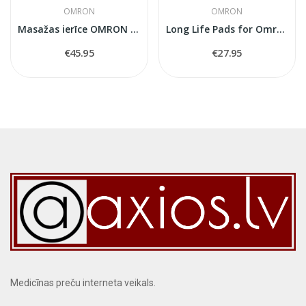
OMRON
OMRON
Masažas ierīce OMRON PocketTens
Long Life Pads for Omron E3 intense
€45.95
€27.95
Medicīnas preču interneta veikals.