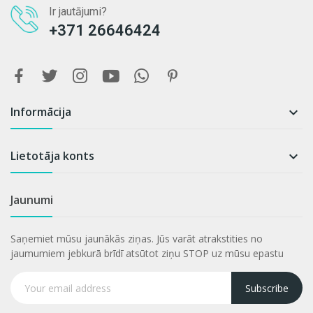
Ir jautājumi?
+371 26646424
Informācija

Lietotāja konts

Jaunumi
Saņemiet mūsu jaunākās ziņas. Jūs varāt atrakstities no
jaumumiem jebkurā brīdī atsūtot ziņu STOP uz mūsu epastu
Subscribe