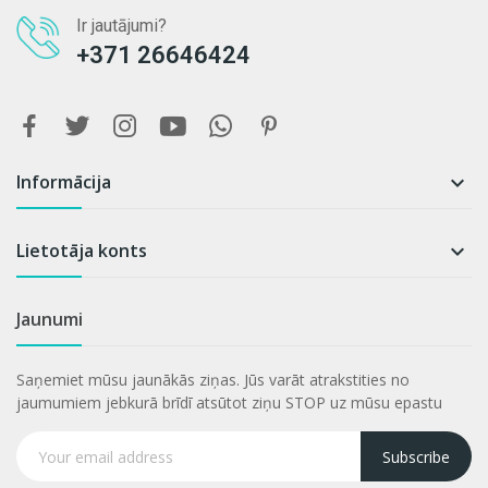
Ir jautājumi?
+371 26646424
Informācija

Lietotāja konts

Jaunumi
Saņemiet mūsu jaunākās ziņas. Jūs varāt atrakstities no
jaumumiem jebkurā brīdī atsūtot ziņu STOP uz mūsu epastu
Subscribe