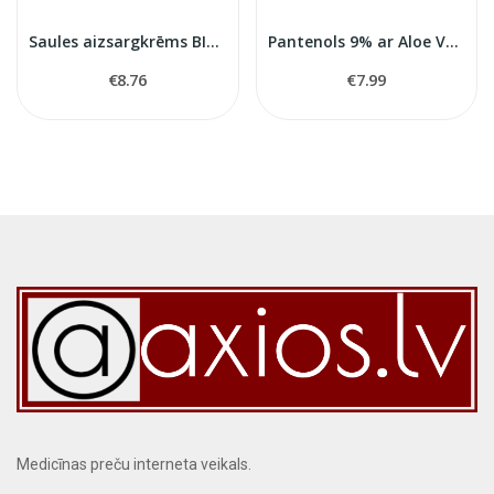
Saules aizsargkrēms BILE-RH SPF25 vidēja...
Pantenols 9% ar Aloe Vera un vitaminiem 200ml
€8.76
€7.99
Medicīnas preču interneta veikals.