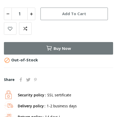
Add To Cart
Buy Now

Out-of-Stock
Share
Security policy
SSL sertificate
Delivery policy
1-2 business days
Return policy
14 days !