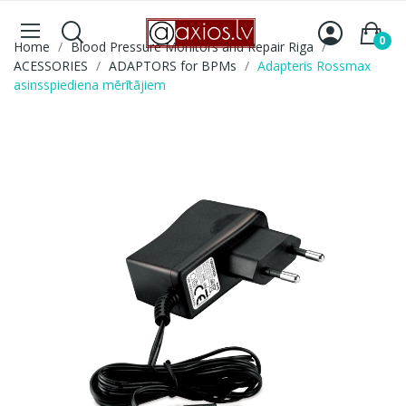
0
Home
Blood Pressure Monitors and Repair Riga
ACESSORIES
ADAPTORS for BPMs
Adapteris Rossmax
asinsspiediena mērītājiem