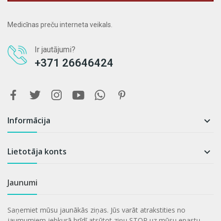
Medicīnas preču interneta veikals.
Ir jautājumi?
+371 26646424
Informācija

Lietotāja konts

Jaunumi
Saņemiet mūsu jaunākās ziņas. Jūs varāt atrakstities no
jaumumiem jebkurā brīdī atsūtot ziņu STOP uz mūsu epastu