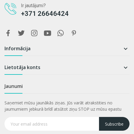
Ir jautājumi?
+371 26646424
Informācija

Lietotāja konts

Jaunumi
Saņemiet mūsu jaunākās ziņas. Jūs varāt atrakstities no
jaumumiem jebkurā brīdī atsūtot ziņu STOP uz mūsu epastu
Subscribe