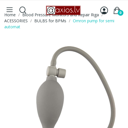
0
Home
Blood Pressure Monitors and Repair Riga
ACESSORIES
BULBS for BPMs
Omron pump for semi
automat