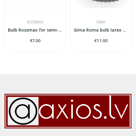
ROSSMAX
GIMA
Bulb Rossmax for semi-automat blood pressure...
Gima Roma bulb latex free
€7.00
€11.00