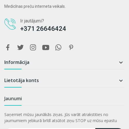
Medicīnas preču interneta veikals.
Ir jautājumi?
+371 26646424
Informācija

Lietotāja konts

Jaunumi
Saņemiet mūsu jaunākās ziņas. Jūs varāt atrakstities no
jaumumiem jebkurā brīdī atsūtot ziņu STOP uz mūsu epastu