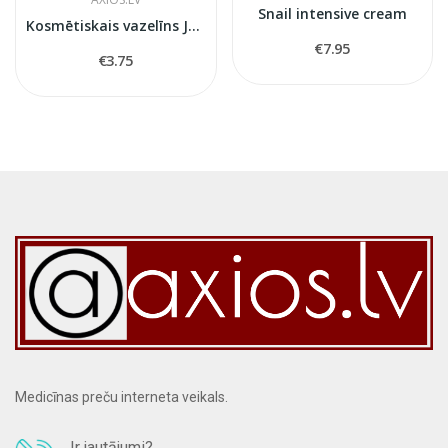
Snail intensive cream
Kosmētiskais vazelīns Jenny
€7.95
€3.75
Medicīnas preču interneta veikals.
Ir jautājumi?