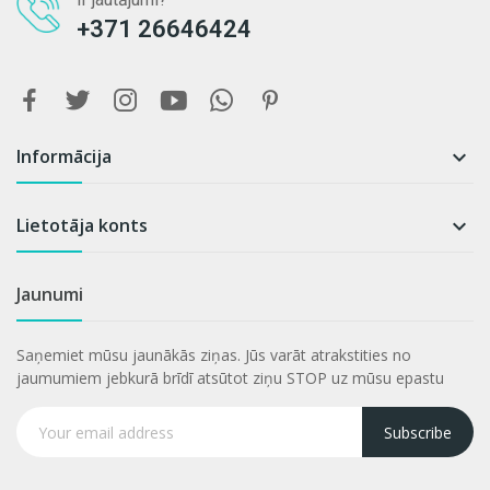
+371 26646424
Informācija

Lietotāja konts

Jaunumi
Saņemiet mūsu jaunākās ziņas. Jūs varāt atrakstities no
jaumumiem jebkurā brīdī atsūtot ziņu STOP uz mūsu epastu
Subscribe