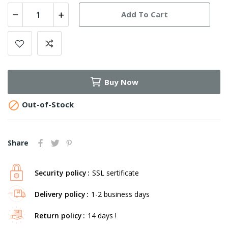
Add To Cart
Buy Now

Out-of-Stock
Share
Security policy
SSL sertificate
Delivery policy
1-2 business days
Return policy
14 days !