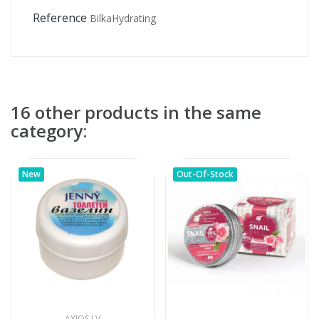
Reference
BilkaHydrating
16 other products in the same
category:
New
Out-Of-Stock
AXIOS.LV