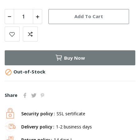
Add To Cart
Buy Now

Out-of-Stock
Share
Security policy
SSL sertificate
Delivery policy
1-2 business days
Return policy
14 days !