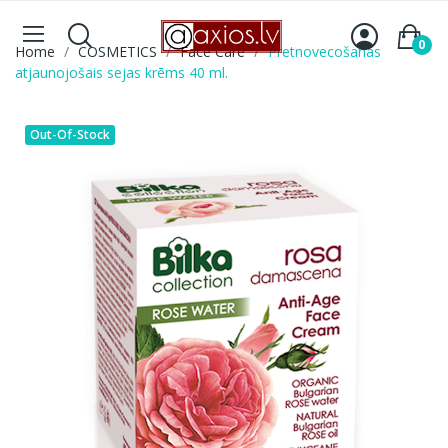
0
Home
COSMETICS
Face Care
Pretnovecošanās
atjaunojošais sejas krēms 40 ml.
Out-Of-Stock