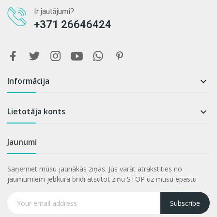
Ir jautājumi?
+371 26646424
Informācija

Lietotāja konts

Jaunumi
Saņemiet mūsu jaunākās ziņas. Jūs varāt atrakstities no
jaumumiem jebkurā brīdī atsūtot ziņu STOP uz mūsu epastu
Subscribe