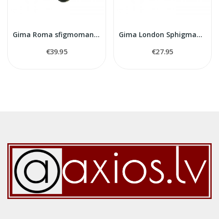
Gima Roma sfigmomanometrs mehaniskais tonometrs
Gima London Sphigmamanometer
€39.95
€27.95