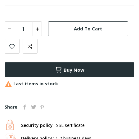
Add To Cart
Buy Now

Last items in stock
Share
Security policy
SSL sertificate
Delivery policy
1-2 business days