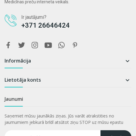
Medicīnas preču interneta veikals.
Ir jautājumi?
+371 26646424
Informācija

Lietotāja konts

Jaunumi
Saņemiet mūsu jaunākās ziņas. Jūs varāt atrakstities no
jaumumiem jebkurā brīdī atsūtot ziņu STOP uz mūsu epastu