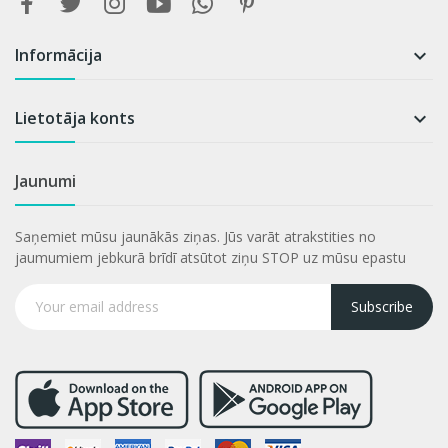
Informācija

Lietotāja konts

Jaunumi
Saņemiet mūsu jaunākās ziņas. Jūs varāt atrakstities no
jaumumiem jebkurā brīdī atsūtot ziņu STOP uz mūsu epastu
Subscribe