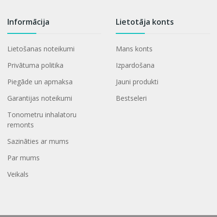
Informācija
Lietotāja konts
Lietošanas noteikumi
Mans konts
Privātuma politika
Izpardošana
Piegāde un apmaksa
Jauni produkti
Garantijas noteikumi
Bestseleri
Tonometru inhalatoru
remonts
Sazināties ar mums
Par mums
Veikals