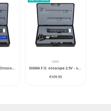
GIMA
Gima Sigma F.O. LED Otoscope 2.5V (31518) -...
SIGMA F.O. otoscope 2.5V - standard handle
€109.95