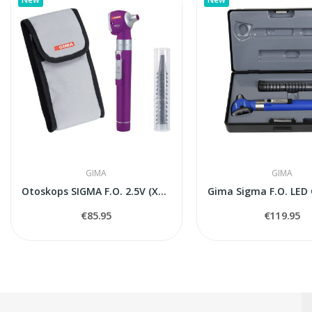
GIMA
GIMA
Otoskops SIGMA F.O. 2.5V (Xenon-Halogen) — Violets
€85.95
€119.95