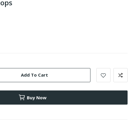
kops
Add To Cart
Buy Now