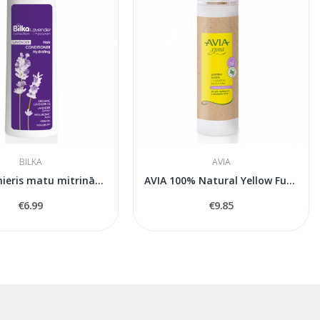
BILKA
AVIA
Kondicionieris matu mitrināšanai un...
AVIA 100% Natural Yellow Fuller's Earth &...
€6.99
€9.85