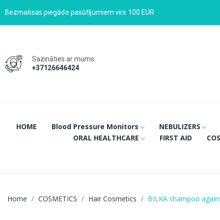
Bezmaksas piegāde pasūtījumiem virs 100 EUR
Sazināties ar mums:
+37126646424
HOME
Blood Pressure Monitors
NEBULIZERS
ORAL HEALTHCARE
FIRST AID
COS
Home
COSMETICS
Hair Cosmetics
BILKA shampoo agains