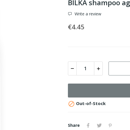
BILKA shampoo aga
Write a review
€4.45

Out-of-Stock
Share