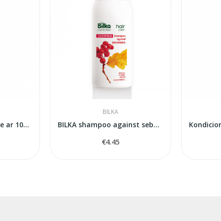
BILKA
Šampuns Avia Jasmine ar 100% dabīgo mālu
BILKA shampoo against seborrhea
€4.45