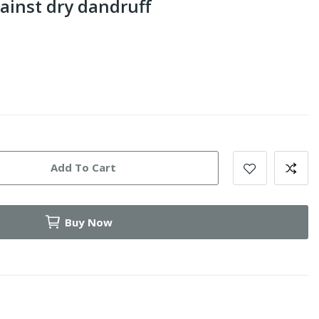
inst dry dandruff
Add To Cart
Buy Now