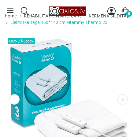
0
Home
REHABILITATION AND CARE
ĶERMEŅA SILDITĀJI
Elektriskā sega 160*140 cm Vitammy Thermo 2x
Out-Of-Stock