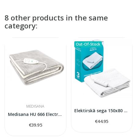
8 other products in the same
category:
Out-Of-Stock
MEDISANA
Elektirskā sega 150x80 cm Thermo1x
Medisana HU 666 Electric Heated Underblanket
€44.95
€39.95