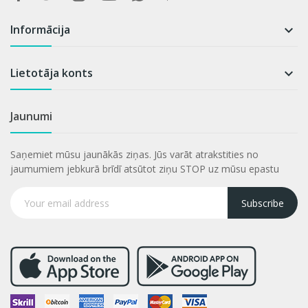
Informācija

Lietotāja konts

Jaunumi
Saņemiet mūsu jaunākās ziņas. Jūs varāt atrakstities no
jaumumiem jebkurā brīdī atsūtot ziņu STOP uz mūsu epastu
Subscribe