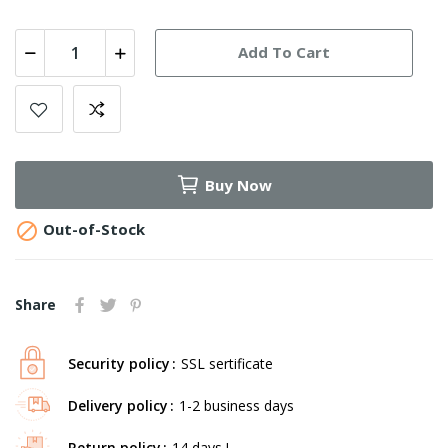
Add To Cart
Buy Now

Out-of-Stock
Share
Security policy
SSL sertificate
Delivery policy
1-2 business days
Return policy
14 days !