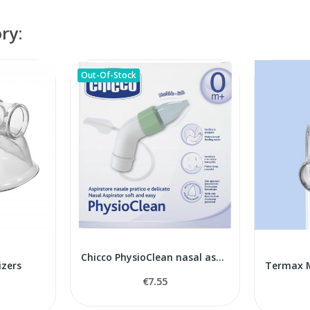
ry:
Out-Of-Stock
Chicco PhysioClean nasal aspirator
izers
€7.55