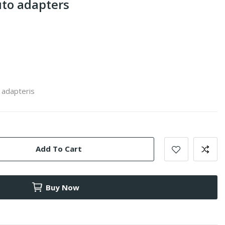
uto adapters
 adapteris
Add To Cart
Buy Now