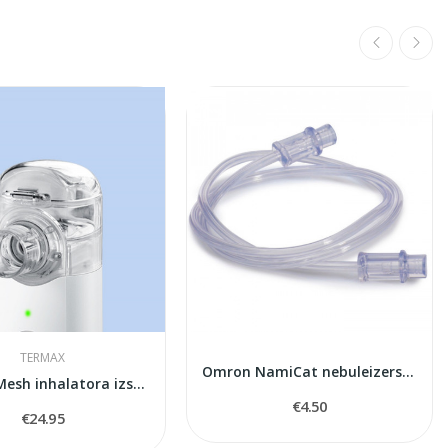
TERMAX
Omron NamiCat nebuleizers air tube
Termax Mesh inhalatora izsmidzīnatājs
€4.50
€24.95