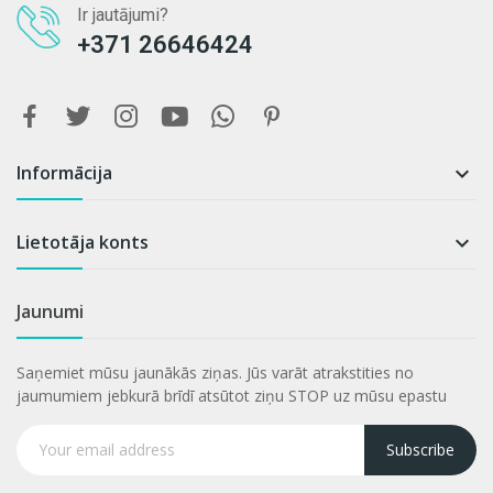
Ir jautājumi?
+371 26646424
Informācija

Lietotāja konts

Jaunumi
Saņemiet mūsu jaunākās ziņas. Jūs varāt atrakstities no
jaumumiem jebkurā brīdī atsūtot ziņu STOP uz mūsu epastu
Subscribe