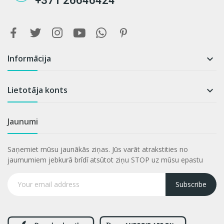
+371 26646424
Informācija

Lietotāja konts

Jaunumi
Saņemiet mūsu jaunākās ziņas. Jūs varāt atrakstities no
jaumumiem jebkurā brīdī atsūtot ziņu STOP uz mūsu epastu
Subscribe