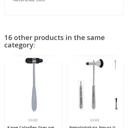
16 other products in the same
category:
KAWE
KAWE
Kawe Colorflex Grey neirological hummer
Neiroloģiskais āmurs Varioflex