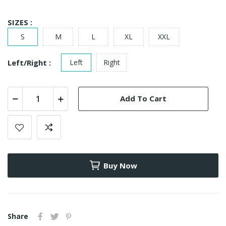
SIZES :
S
M
L
XL
XXL
Left/Right :
Left
Right
Add To Cart
Buy Now
Share