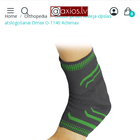
0
Home
Orthopedia
Ortoze pēdas Ahileja cīpslas
atslogošanai Omax O-1140 Achimax