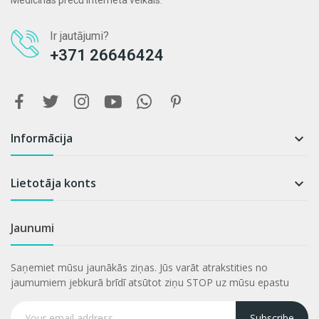
Medicīnas preču interneta veikals.
Ir jautājumi?
+371 26646424
Informācija

Lietotāja konts

Jaunumi
Saņemiet mūsu jaunākās ziņas. Jūs varāt atrakstities no
jaumumiem jebkurā brīdī atsūtot ziņu STOP uz mūsu epastu
Subscribe