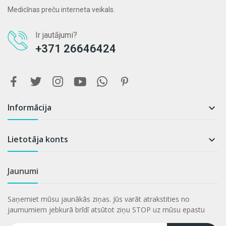
Medicīnas preču interneta veikals.
Ir jautājumi?
+371 26646424
Informācija

Lietotāja konts

Jaunumi
Saņemiet mūsu jaunākās ziņas. Jūs varāt atrakstities no
jaumumiem jebkurā brīdī atsūtot ziņu STOP uz mūsu epastu