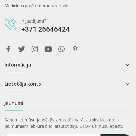
Medicīnas preču interneta veikals.
Ir jautājumi?
+371 26646424
Informācija

Lietotāja konts

Jaunumi
Saņemiet mūsu jaunākās ziņas. Jūs varāt atrakstities no
jaumumiem jebkurā brīdī atsūtot ziņu STOP uz mūsu epastu