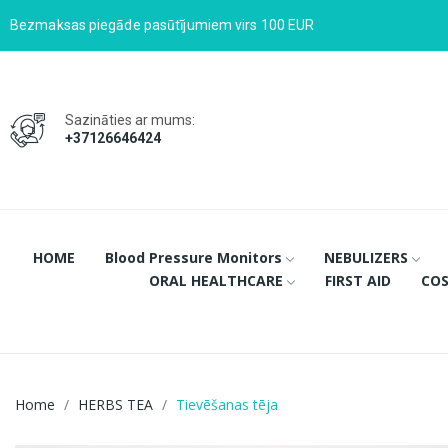
Bezmaksas piegāde pasūtījumiem virs 100 EUR
Sazināties ar mums:
+37126646424
HOME
Blood Pressure Monitors
NEBULIZERS
ORAL HEALTHCARE
FIRST AID
COS
Home
HERBS TEA
Tievēšanas tēja