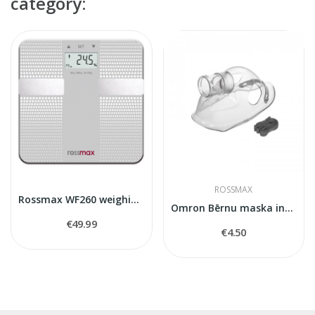
category:
ROSSMAX
Rossmax WF260 weighing scale
Omron Bērnu maska inhalatoram
€49.99
€4.50