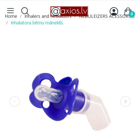
0
Home
Inhalers and Nebulizers
NEBULEIZERS ACESSORIES
Inhalatora bērnu māneklīs