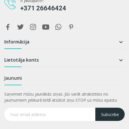
Ir jautājumi?
+371 26646424
Informācija

Lietotāja konts

Jaunumi
Saņemiet mūsu jaunākās ziņas. Jūs varāt atrakstities no
jaumumiem jebkurā brīdī atsūtot ziņu STOP uz mūsu epastu
Subscribe