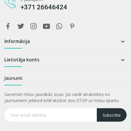
+371 26646424
Informācija

Lietotāja konts

Jaunumi
Saņemiet mūsu jaunākās ziņas. Jūs varāt atrakstities no
jaumumiem jebkurā brīdī atsūtot ziņu STOP uz mūsu epastu
Subscribe