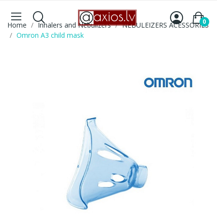
0
Home
Inhalers and Nebulizers
NEBULEIZERS ACESSORIES
Omron A3 child mask