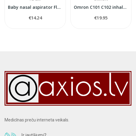
Baby nasal aspirator Flaem
Omron C101 C102 inhalatora komplekts
€14.24
€19.95
Medicīnas preču interneta veikals.
Ir jautājumi?