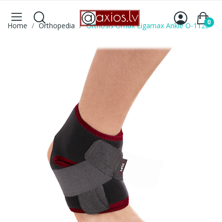
0
Home
Orthopedia
Orthosis Omax Ligamax Ankle O-1120