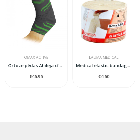
OMAX ACTIVE
LAUMA MEDICAL
Ortoze pēdas Ahileja cīpslas atslogošanai Omax...
Medical elastic bandage model 6
€46.95
€4.60