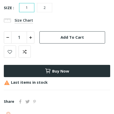
SIZE :
1
2
Size Chart
Add To Cart
Buy Now

Last items in stock
Share