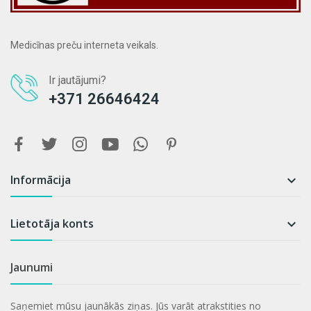
Medicīnas preču interneta veikals.
Ir jautājumi?
+371 26646424
Informācija

Lietotāja konts

Jaunumi
Saņemiet mūsu jaunākās ziņas. Jūs varāt atrakstities no