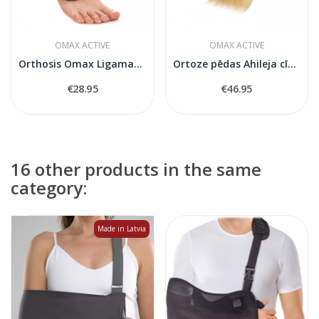
OMAX ACTIVE
OMAX ACTIVE
Orthosis Omax Ligamax Ankle O-1120
Ortoze pēdas Ahileja cīpslas atslogošanai Omax...
€28.95
€46.95
16 other products in the same
category:
Made in Latvia