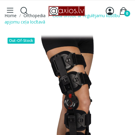
0
Home
Orthopedia
Cietā ortoze ar regulējamu kustību
apjomu ceļa locītavā
Out-Of-Stock