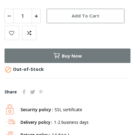
Add To Cart
Buy Now

Out-of-Stock
Share
Security policy
SSL sertificate
Delivery policy
1-2 business days
Return policy
14 days !