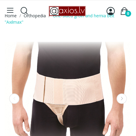
0
Home
Orthopedia
One-sided groin and hernia belt
"Axilmax"