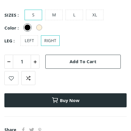
SIZES :
S
M
L
XL
Black
Natural
Color :
LEG :
LEFT
RIGHT
Add To Cart
Buy Now
Share