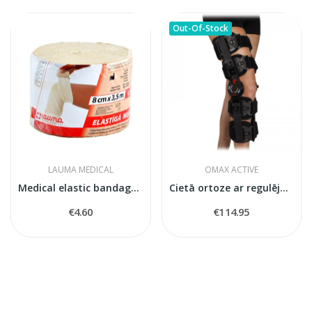
Out-Of-Stock
LAUMA MEDICAL
OMAX ACTIVE
Medical elastic bandage model 6
Cietā ortoze ar regulējamu kustību apjomu ceļa...
€4.60
€114.95