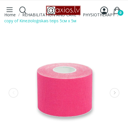
0
Home
REHABILITATION AND CARE
PHYSIOTHERAPY
copy of Kinezioloģiskais teips 5см x 5м