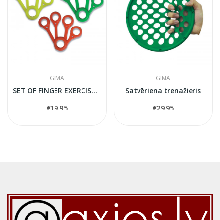
GIMA
GIMA
SET OF FINGER EXERCISERS
Satvēriena trenažieris
€19.95
€29.95