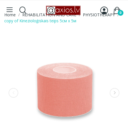
0
Home
REHABILITATION AND CARE
PHYSIOTHERAPY
copy of Kinezioloģiskais teips 5см x 5м