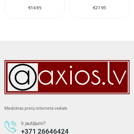
€14.95
€27.95
Medicīnas preču interneta veikals.
Ir jautājumi?
+371 26646424