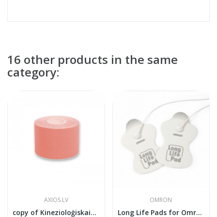
16 other products in the same
category:
AXIOS.LV
OMRON
copy of Kinezioloģiskais teips 5см x 5м
Long Life Pads for Omron E3 intense