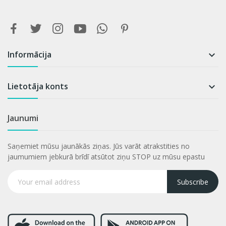
Informācija

Lietotāja konts

Jaunumi
Saņemiet mūsu jaunākās ziņas. Jūs varāt atrakstities no
jaumumiem jebkurā brīdī atsūtot ziņu STOP uz mūsu epastu
Subscribe