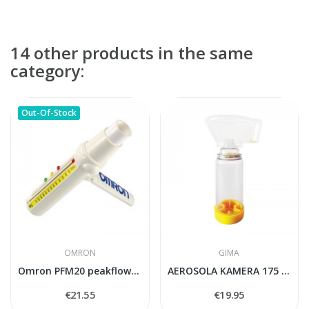
14 other products in the same
category:
Out-Of-Stock
OMRON
GIMA
Omron PFM20 peakflowmeter
AEROSOLA KAMERA 175 ml - pieaugušajiem
€21.55
€19.95